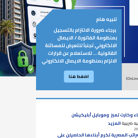
تنبيه هام
برجاء ضرورة الالتزام بالتسجيل
بمنظومة الفاتورة / الايصال
الالكتروني تجنباً للتعرض للمسائلة
القانونية ... للاستعلام عن قرارات
الالزام بمنظومة الايصال الالكتروني
اضغط هنا
بيان بتفاصيل ومواعيد إقامة الندوات التعريفية (OnLine)
ء وكارت تميز وموبايل أبليكيشن
ه ضريبية
المزيد
28
ائب المصرية تكرم أبناءها الحاصيلن على