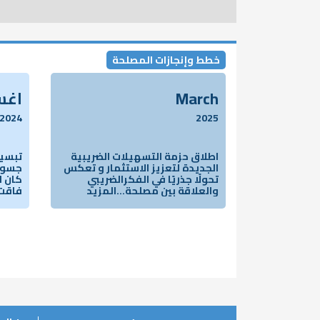
خطط وإنجازات المصلحة
March
اغ
2024
2025
اطلاق حزمة التسهيلات الضريبية
تبسيط
الجديدة لتعزيز الاستثمار و تعكس
جسور 
تحولًا جذريًا في الفكرالضريبي
كان ل
والعلاقة بين مصلحة...المزيد
فاقت