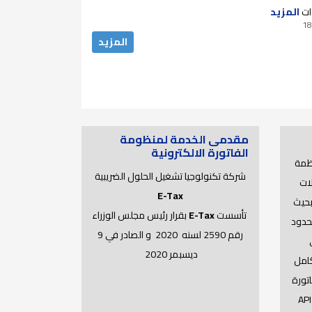
دكتوراه لعام 2025..
ات
المزيد
18
المزيد
مقدمى الخدمة لمنظومة
الفاتورة الالكترونية
ظمة
شركة تكنولوجيا تشغيل الحلول الضريبية
لات
E-Tax
API Get Recent Document بحيث
تأسست
E-Tax
بقرار رئيس مجلس الوزراء
محدود
رقم 2590 لسنه 2020 و الصادر في 9
ي
ديسبمر 2020
كامل
ى 100 الف فاتورة