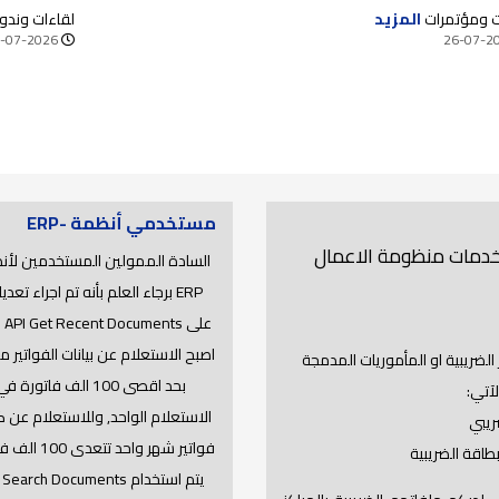
بة على الدمغة للقضاء على الازدواج الضريبي ودعم
الماجستير وال
ت ومؤتمرات
المزيد
لقاءات وندو
لأوراق المالية
-07-2026
26-07-2
مستخدمي أنظمة -ERP
 خدمات منظومة الاعمال
السادة الممولين المستخدمين لأن
ERP برجاء العلم بأنه تم اجراء تعدي
على s
اصبح الاستعلام عن بيانات الفواتير 
لضريبية او المأموريات المدمجة
بحد اقصى 100 الف فاتورة ف
لآتي:
الاستعلام الواحد, وللاستعلام عن 
ريبي
فواتير شهر واحد تتعد
طاقة الضريبية
يتم استخدام API Search Documents