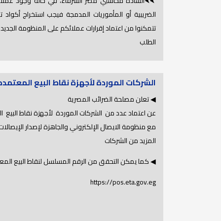
⮜⮜السادة محاسبي مصر الشرفاء، في حالة وجود عملاء ل
الضريبية أو المأموريات المدمجة فيجب استخراج أكواد
الطلب
الشركات الموردة لأجهزة نقاط البيع المعتمده OS
◀ تعلن مصلحة الضرائب المصرية
عن اعتماد عدد من الشركات الموردة لأجهزة نقاط البيع ال
مع منظومة الايصال الإلكتروني والجاهزة لإصدار الإيصالا
المزيد من الشركات
◀ كما يمكن التحقق من الرقم المسلسل لنقاط البيع المعت
https://pos.eta.gov.eg