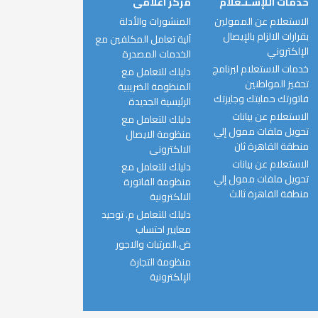
خدمات اللإسـتـعلام
مركز اعلامى
الاستعلام عن الممولين
المنشورات والأدلة
بقرارات الالزام بالإيصال
آلية تعامل المكلفين مع
الإلكتروني
الخدمات المصدرة
خدمات الاستعلام لبرنامج
دليلك للتعامل مع
تحفيز المواطنين
المنظومة الضريبية
فاتورتك حمايتك وجايزتك
الرئيسية الجديدة
الاستعلام عن بيانات
دليلك للتعامل مع
تحويل ملفات ممول إلي
منظومة الايصال
منطقة القاهرة ثان
الالكترونى
الاستعلام عن بيانات
دليلك للتعامل مع
تحويل ملفات ممول إلي
منظومة الفاتورة
منطقة القاهرة ثالث
الالكترونية
دليلك للتعامل م. توحيد
معايير احتساب
ض.المرتبات والاجور
منظومة التجارة
الإلكترونية