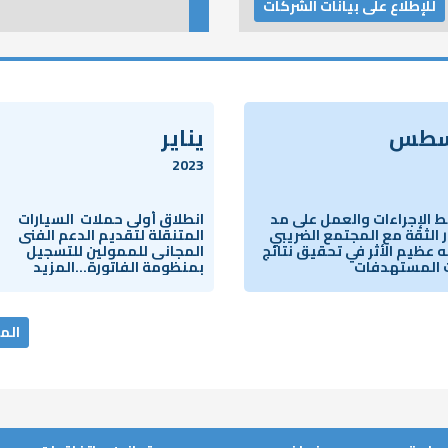
للإطلاع على بيانات الشركات
سطس
يناير
2023
 الإجراءات والعمل على مد
انطلاق أولى حملات السيارات
الثقة مع المجتمع الضريبي
المتنقلة لتقديم الدعم الفنى
ه عظيم الأثر في تحقيق نتائج
المجانى للممولين للتسجيل
 المستهدفات
بمنظومة الفاتورة...المزيد
الم