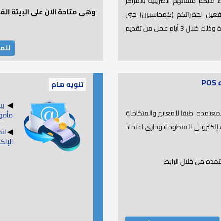
ديكم ملفاتهم الضريبية بالمراكز
وهى متاحة الان على البيئة الف
 تفعيل لحضراتكم (كمحاسبين) حتى
تتمكنوا من اعتماد إقرارات عملائكم على المنظومة الجديدة وذلك خلال 3 أيام عمل من تقديم
للم
P
تنويه هام
◀
بيا
معتمده طبقا للمعايير والمتكاملة
مأمور
ت إلكتروني للمنظومة وجاري اعتماد
◀
لت
الإلكت
مده من خلال الرابط