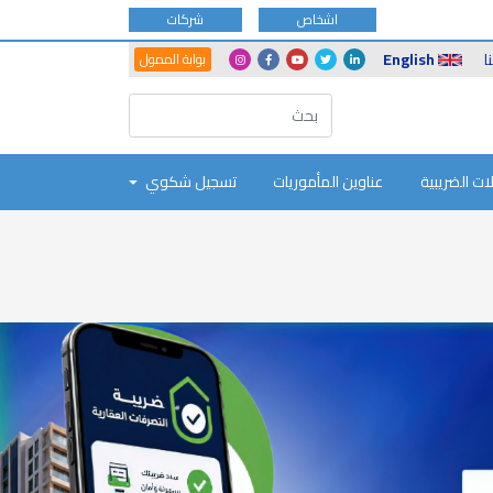
اشخاص
شركات
Another
Social
ا
English
بوابة الممول
Portals
Icons
ات الضريبية
عناوين المأموريات
تسجيل شكوي