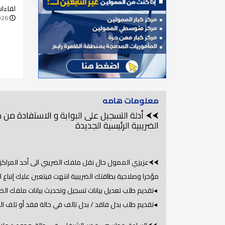
الضري
لقاءا
سوق ا
026
معلومات هامه
⮜⮜ أدلة التسجيل على البوابة و الاستفادة من
الضريبية الرئيسية الجديدة
⮜⮜عزيزي الممول حال نقل ملفك الضريبي الى أحد المراكز ا
مؤخرا وصلاحية بطاقتك الضريبية انتهت فيتعين عليك إتباع ا
◂تقديم طلب تعديل بيانات تسجيل وتحديث بيانات ملفك الض
◂تقديم طلب بدل فاقد / بدل تالف في حالة فقد أو تلف الب