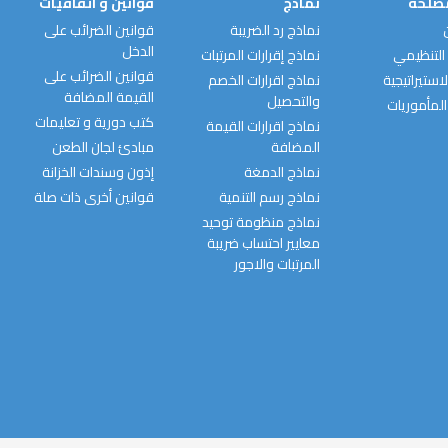
مصلحة
نماذج
قوانين و اتفاقيات
نماذج رد الضريبة
قوانين الضرائب على
الدخل
التنظيمي
نماذج إقرارات المرتبات
قوانين الضرائب على
استيراتيجية
نماذج اقرارات الخصم
القيمة المضافة
والتحصيل
المأموريات
كتب دورية و تعليمات
نماذج اقرارات القيمة
المضافة
مبادئ لجان الطعن
نماذج الدمغة
إذون وسندات الخزانة
نماذج رسم التنمية
قوانين أخرى ذات صلة
نماذج منظومة توحيد
معايير احتساب ضريبة
المرتبات والاجور