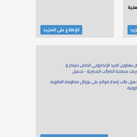
علية
زيد
للإطلاع على المزيد
ن بعناوين البريد الإلكتروني الخاص بمراكز و
يات مصلحة الضرائب المصرية - تحميل
حميل طلب إصدار فواتير على بورتال منظومة الفاتورة
رونية.