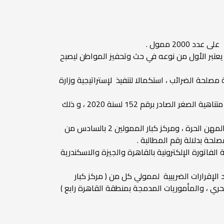
ي يعتبر الأول من نوعه في حث وتحفيز المواطن ليصبح
حة الضرائب ، استكمالا لتنفيذ لإستراتيجية وزارة
مصلحة الضرائب : يمكن لمزاولي نشاط التجارة الإلكترونية الإنضمام لقانون تنمية المشروعات المتوسطة و الصغيرة و متناهية الصغر الصادر برقم 152 لسنة 2020 ، و ذلك
مصلحة الضرائب : على الممولين التابعين للمراكز الضريبية الخمسة ( مركز كبار ومركز متوسطى الممولين ومركز كبار المهن الحرة ، ومركز كبار الممولين 2 بالسادس من
لحة بدلالة رقم المطالبة .
فاتورة الإلكترونية بالقاهرة والجيزة والاسكندرية
عمال الضريبية الرئيسية SAP " " حتى يتمكنوا من اعتماد الإقرارات الضريبية لممولي كل من ( مركز كبار
،ومركز كبار الممولين ٢ ، ومركز كبار ومتوسطي وجه بحري ، والمأموريات المدمجة بمنطقة القاهرة رابع )