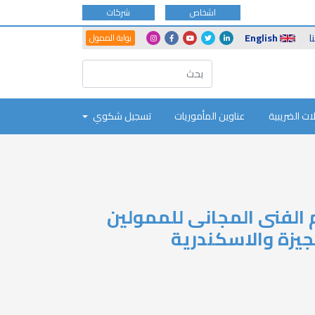
اشخاص
شركات
Another
Social
ا
English
بوابة الممول
Portals
Icons
ات الضريبية
عناوين المأموريات
تسجيل شكوي
 الفنى المجانى للممولين
جيزة والاسكندرية