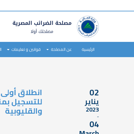
tax
payer
type
Main
navigation
الرئيسية
عن المصلحة
قوانين و تعليمات
ا
Skip
to
main
content
02
انطلاق أولى 
للتسجيل بمنظ
يناير
والقليوبية
2023
-
04
March