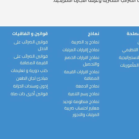
الضرائب المصرية وغرفة التجارة الأمريكية.
مصلحة
نماذج
قوانين و اتفاقيات
نماذج رد الضريبة
قوانين الضرائب على
الدخل
التنظيمي
نماذج إقرارات المرتبات
قوانين الضرائب على
استيراتيجية
نماذج اقرارات الخصم
القيمة المضافة
والتحصيل
المأموريات
كتب دورية و تعليمات
نماذج اقرارات القيمة
المضافة
مبادئ لجان الطعن
نماذج الدمغة
إذون وسندات الخزانة
نماذج رسم التنمية
قوانين أخرى ذات صلة
نماذج منظومة توحيد
معايير احتساب ضريبة
المرتبات والاجور