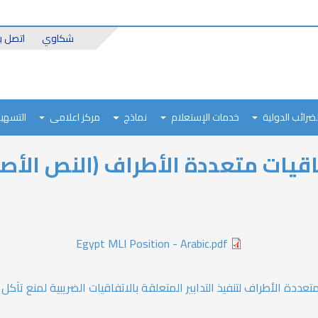
Header
شكاوي
اتصل بن
Top
لضرائب الدولية
خدمات الإستعلام
نماذج
مركز اعلامى
التسهيل
قيات متعددة الأطراف (النص الأص
Egypt MLI Position - Arabic.pdf
عددة الأطراف لتنفيذ التدابير المتعلقة بالاتفاقيات الضريبية لمنع تآكل الو