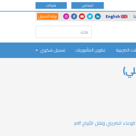
اشخاص
شركات
Another
Social
ا
English
بوابة الممول
Portals
Icons
ات الضريبية
عناوين المأموريات
تسجيل شكوي
لي)
عاء الضريبي ونقل الأرباح.pdf