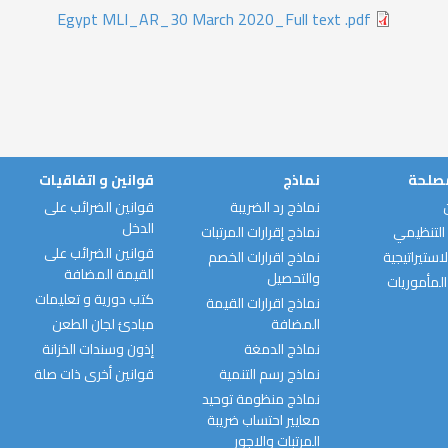
Egypt MLI_AR_30 March 2020_Full text .pdf
مصلحة
نماذج
قوانين و اتفاقيات
نماذج رد الضريبة
قوانين الضرائب على
الدخل
التنظيمي
نماذج إقرارات المرتبات
قوانين الضرائب على
استيراتيجية
نماذج اقرارات الخصم
القيمة المضافة
والتحصيل
المأموريات
كتب دورية و تعليمات
نماذج اقرارات القيمة
المضافة
مبادئ لجان الطعن
نماذج الدمغة
إذون وسندات الخزانة
نماذج رسم التنمية
قوانين أخرى ذات صلة
نماذج منظومة توحيد
معايير احتساب ضريبة
المرتبات والاجور