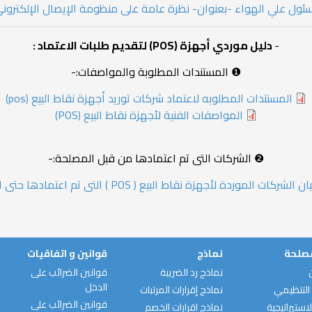
ول علي الهواء -بعنوان- نظرة عامة على منظومة الإيصال الإلكترون
-
دليل موردي أجهزة (POS) لتقديم طلبات الاعتماد :
❶ المستندات المطلوبة والمواصفات:-
المسنتدات المطلوبه لاعتماد شركات توريد أجهزة نقاط البيع (pos)
المواصفات الفنية لأجهزة نقاط البيع (POS)
❷ الشركات التى تم اعتمادها من قبل المصلحة:-
يان الشركات الموردة لأجهزة نقاط البيع ( POS ) التى تم اعتمادها حتى الان
مصلحة
نماذج
قوانين و اتفاقيات
نماذج رد الضريبة
قوانين الضرائب على
الدخل
التنظيمي
نماذج إقرارات المرتبات
قوانين الضرائب على
استيراتيجية
نماذج اقرارات الخصم