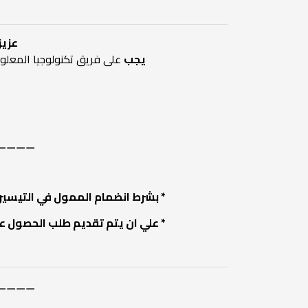
عزي
يجب
على فريق تكنولوجيا المعلوم
⚊⚊⚊⚊
* بشرط انضمام الممول في التيسيرات الضر
* علي ان يتم تقديم طلب الحصول علي نقطة ا
⚊⚊⚊⚊