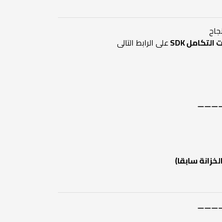
جاح
لتكامل SDK
على الرابط التالى
⚊⚊⚊
زانة سابقا)
⚊⚊⚊