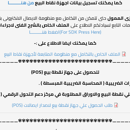
كما يمكنك تسجيل بيانات اجهزة نقاط البيع
من هنــــــــــا
زى الممول
حتى تتمكن من التكامل مع منظومة الايصال الالكترونى بن
ات التابع لسيادتكم الاطلاع على
الملف الخاص بالشرح الفنى لاجراءات ا
(For SDK Press Here)اضغط هنــــــــــا
كما يمكنك ايضا الاطلاع على :-
الملف الخاص بالتكامل مع منظومة المتابعة لأجهزة نقاط البيع
⚊⚊⚊⚊⚊✾✾✾✾✾✾✾✾✾✾✾✾✾✾✾✾✾✾✾✾✾✾✾✾✾⚊⚊⚊⚊
للحصول على جهاز نقطة بيع (POS)
يبية ( المحاسبة الضريبية المبسطة ) .
لبيع والاوراق المطلوبة في مركز دعم التحول الرقمي (الخ
طلب الحصول علي جهاز نقطة بيع لاصدار ايصالات (POS)
⚊⚊⚊⚊⚊✾✾✾✾✾✾✾✾✾✾✾✾✾✾✾✾✾✾✾✾✾✾✾✾✾⚊⚊⚊⚊