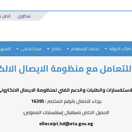
Header
شكاوي
اتصل بن
Top
لضرائب الدولية
خدمات الإستعلام
نماذج
مركز اعلامى
التسهيل
للتعامل مع منظومة الايصال الالك
لاستفسارات والطلبات والدعم الفني لمنظومة الايصال الالكترون
برجاء الاتصال بالرقم المختصر
: 16395
الايميل الخاص باستقبال إستفسارات الممولين
:
eReceipt.hd@eta.gov.eg