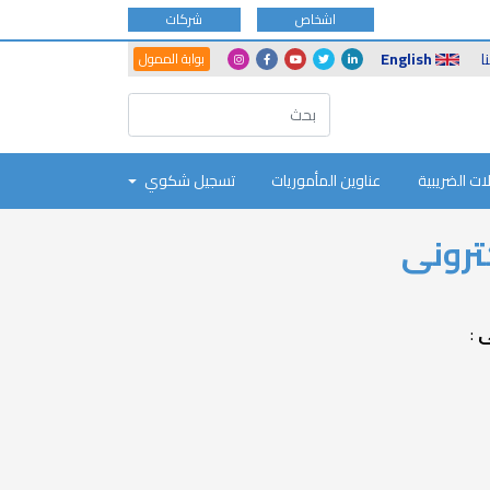
اشخاص
شركات
Another
Social
ا
English
بوابة الممول
Portals
Icons
ات الضريبية
عناوين المأموريات
تسجيل شكوي
ترونى
ى
: