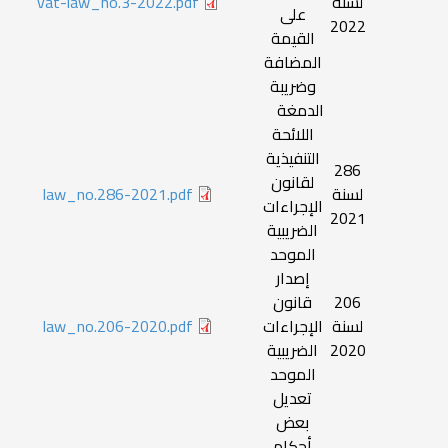
لسنة
vat-law_no.3-2022.pdf
على
2022
القيمة
المضافة
وضريبة
الدمغة
اللائحة
التنفيذية
286
لقانون
لسنة
law_no.286-2021.pdf
الإجراءات
2021
الضريبية
الموحد
إصدار
206
قانون
لسنة
الإجراءات
law_no.206-2020.pdf
2020
الضريبية
الموحد
تعديل
بعض
أحكام