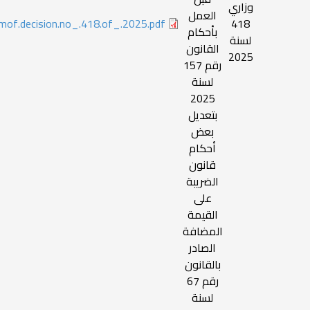
وزاري
العمل
mof.decision.no_.418.of_.2025.pdf
418
بأحكام
لسنة
القانون
2025
رقم 157
لسنة
2025
بتعديل
بعض
أحكام
قانون
الضريبة
على
القيمة
المضافة
الصادر
بالقانون
رقم 67
لسنة