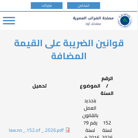
tax
اشخاص
شركات
payer
type
Ski
قوانين الضريبة على القيمة
t
mai
المضافة
conten
الرقم
/
الموضوع
تحميل
السنة
بتجديد
العمل
بالقانون
152
رقم 79
لسنة
لسنة
law.no_.152.of_.2026.pdf
2026
2016 في