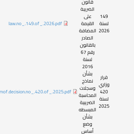
قانون
الضريبة
149
على
لسنة
القيمة
law.no_.149.of_.2026.pdf
2026
المضافة
الصادر
بالقانون
رقم 67
لسنة
2016
بشأن
قرار
نماذج
وزاري
وسجلات
mof.decision.no_.420.of_.2025.pdf
420
المحاسبة
لسنة
الضريبية
2025
المبسطه
بشأن
وضع
أساس