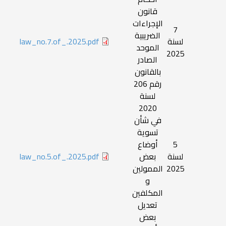
قانون
الإجراءات
7
الضريبية
لسنة
law_no.7.of_.2025.pdf
الموحد
2025
الصادر
بالقانون
رقم 206
لسنة
2020
في شأن
تسوية
5
أوضاع
لسنة
بعض
law_no.5.of_.2025.pdf
2025
الممولين
و
المكلفين
تعديل
بعض