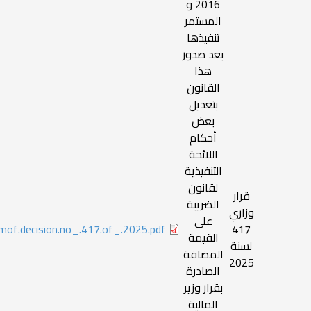
2016 و
المستمر
تنفيذها
بعد صدور
هذا
القانون
بتعديل
بعض
أحكام
اللائحة
التنفيذية
لقانون
قرار
الضريبة
وزاري
على
mof.decision.no_.417.of_.2025.pdf
417
القيمة
لسنة
المضافة
2025
الصادرة
بقرار وزير
المالية