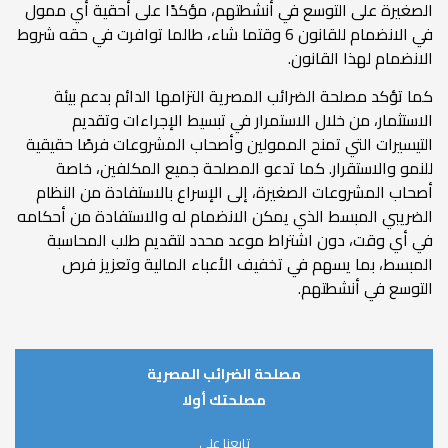
الصغيرة على التوسع في أنشطتهم، مؤكدًا على أحقية أي ممول
في الانضمام للقانون 6 وقتما شاء، طالما توافرت في حقه شروط
الانضمام لهذا القانون.
كما تؤكد مصلحة الضرائب المصرية التزامها الدائم بدعم بيئة
الاستثمار، من خلال الاستمرار في تبسيط الإجراءات وتقديم
التيسيرات التي تمنح الممولين وأصحاب المشروعات فرصًا حقيقية
للنمو والاستقرار. كما تدعو المصلحة جميع المكلفين، خاصة
أصحاب المشروعات الصغيرة، إلى الإسراع بالاستفادة من النظام
الضريبي المبسط الذي يمكن الانضمام له والاستفادة من أحكامه
في أي وقت، دون اشتراط موعد محدد لتقديم طلب المحاسبة
المبسط، بما يسهم في تخفيف الأعباء المالية وتعزيز فرص
التوسع في أنشطتهم.
مصلحة الضرائب المصرية
مصلحتك أولا
تابعنا على