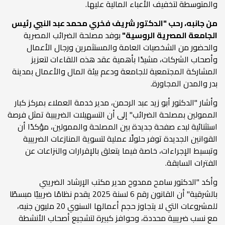
والمتوسطة لتخفيف الأعباء المالية عليها.
من جانبه، رحب "الدكتور شريف فخري محمد عبد النبي رئيس
الجامعة المصرية الروسية"
بوفد مصلحة الضرائب المصرية
والحضور من الشخصيات العامة والمستثمرين ورجال الأعمال
وأصحاب الشركات، مشيدًا بأهمية عقد هذه اللقاءات لتعزيز
المشاركة المجتمعية للجامعة ودعم بيئة المال والأعمال بمدينة
بدر والمدن المجاورة.
وأشار "الدكتور أبو زيد عبد الرحمن، مدير خدمة العملاء بمركز كبار
الممولين بمصلحة الضرائب" إلى أن التسهيلات الضريبية تمثل فرصة
استثنائية لبدء صفحة جديدة بين المصلحة والممولين، مؤكدًا أن
القوانين الجديدة توفر حلولًا عملية لتسوية المنازعات الضريبية
وتبسيط الإجراءات، خاصة فيما يتعلق بالإقرارات والنزاعات عن
الفترات السابقة.
وأكد "الدكتور سامح ممدوح مدير مكتب الإرشاد الضريبي
بالشرقية" أن القانون رقم 6 لسنة 2025 يقدم نظامًا ضريبيًا مبسطًا
للمشروعات التي لا يتجاوز حجم أعمالها السنوي 20 مليون جنيه،
مع نسب ضريبية محددة، وحوافز كبيرة لتشجيع أصحاب الأنشطة