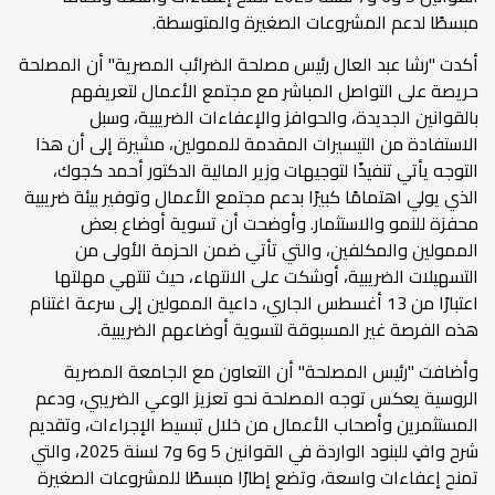
مبسطًا لدعم المشروعات الصغيرة والمتوسطة.
أكدت "رشا عبد العال رئيس مصلحة الضرائب المصرية" أن المصلحة
حريصة على التواصل المباشر مع مجتمع الأعمال لتعريفهم
بالقوانين الجديدة، والحوافز والإعفاءات الضريبية، وسبل
الاستفادة من التيسيرات المقدمة للممولين، مشيرة إلى أن هذا
التوجه يأتي تنفيذًا لتوجيهات وزير المالية الدكتور أحمد كجوك،
الذي يولي اهتمامًا كبيرًا بدعم مجتمع الأعمال وتوفير بيئة ضريبية
محفزة للنمو والاستثمار. وأوضحت أن تسوية أوضاع بعض
الممولين والمكلفين، والتي تأتي ضمن الحزمة الأولى من
التسهيلات الضريبية، أوشكت على الانتهاء، حيث تنتهي مهلتها
اعتبارًا من 13 أغسطس الجاري، داعية الممولين إلى سرعة اغتنام
هذه الفرصة غير المسبوقة لتسوية أوضاعهم الضريبية.
وأضافت "رئيس المصلحة" أن التعاون مع الجامعة المصرية
الروسية يعكس توجه المصلحة نحو تعزيز الوعي الضريبي، ودعم
المستثمرين وأصحاب الأعمال من خلال تبسيط الإجراءات، وتقديم
شرح وافٍ للبنود الواردة في القوانين 5 و6 و7 لسنة 2025، والتي
تمنح إعفاءات واسعة، وتضع إطارًا مبسطًا للمشروعات الصغيرة