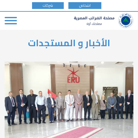
tax
اشخاص
شركات
payer
type
Skip
الأخبار و المستجدات
to
main
content