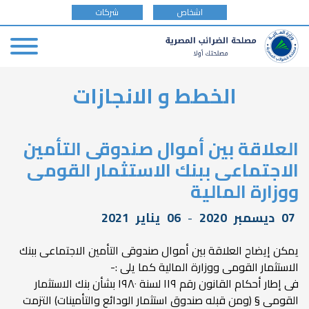
tax
اشخاص
شركات
payer
type
Skip
الخطط و الانجازات
to
main
content
العلاقة بين أموال صندوقى التأمين
الاجتماعى ببنك الاستثمار القومى
ووزارة المالية
07
ديسمبر
2020
-
06
يناير
2021
يمكن إيضاح العلاقة بين أموال صندوقى التأمين الاجتماعى ببنك
الاستثمار القومى ووزارة المالية كما يلى :-
فى إطار أحكام القانون رقم ١١٩ لسنة ١٩٨٠ بشأن بنك الاستثمار
القومى § (ومن قبله صندوق استثمار الودائع والتأمينات) التزمت