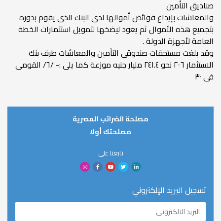
صناديق التأمين
والمعاشات بإيداع فوائض أموالها لدى البنك الذى يقوم بدوره
بتجميع هذه الأموال ثم يعود ليضخها لتمويل استثمارات الخطة
العامة لأجهزة الدولة .
وقد بلغت مستحقات صندوقى التأمين والمعاشات طرف بنك
الاستثمار ٢٠٠٦ نحو ٢٤١.٤ مليار جنيه موزعة كما يلى :- /٦/ القومى
فى ٣٠
مصلحة الضرائب المصرية
مصلحتك أولا
تابعنا على
تسجيل البريد الإلكتروني