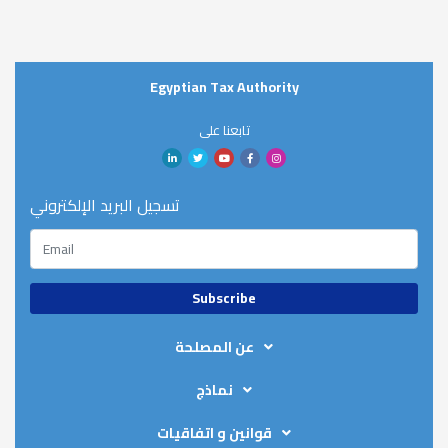
Egyptian Tax Authority
تابعنا على
تسجيل البريد الإلكتروني
عن المصلحة
About ETA
نماذج
Organizational Chart
Tax Refund Forms
Strategic Plan
قوانين و اتفاقيات
Salary Declaration Forms