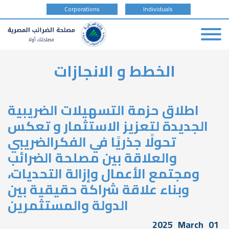
tax
Corporations
Individuals
payer
type
Skip
الخطط و الانجازات
to
main
content
اطلاق حزمة التسهيلات الضريبية
الجديدة لتعزيز الاستثمار و تعكس
تحولًا جذريًا في الفكرالضريبي
والعلاقة بين مصلحة الضرائب
ومجتمع الأعمال وإزالة التحديات،
وبناء علاقة شراكة حقيقية بين
الدولة والمستثمرين
2025
March
01