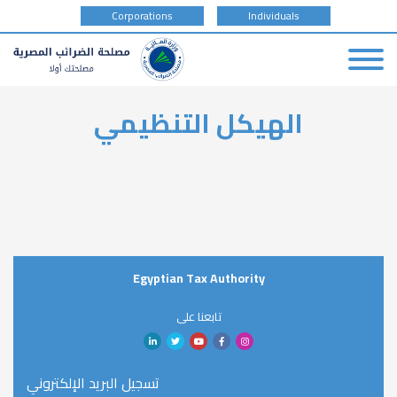
tax
Corporations
Individuals
payer
type
Skip
الهيكل التنظيمي
to
main
content
Egyptian Tax Authority
تابعنا على
تسجيل البريد الإلكتروني